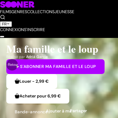
FILMS
GENRES
COLLECTIONS
JEUNESSE
FR
CONNEXION
S'INSCRIRE
Ma famille et le loup
Réalisé par
Adrià García
Retour
S'ABONNER
MA FAMILLE ET LE LOUP
Louer
-
2,99 €
Acheter pour
6,99 €
Partager
Ajouter à ma liste
Bande-annonce