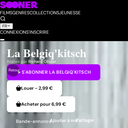
FILMS
GENRES
COLLECTIONS
JEUNESSE
FR
CONNEXION
S'INSCRIRE
La Belgiq'kitsch
Réalisé par
Richard Olivier
Retour
S'ABONNER
LA BELGIQ'KITSCH
Louer
-
2,99 €
Acheter pour
6,99 €
Partager
Ajouter à ma liste
Bande-annonce