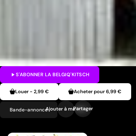
S'ABONNER
LA BELGIQ'KITSCH
Louer
-
2,99 €
Acheter pour
6,99 €
Partager
Ajouter à ma liste
Bande-annonce