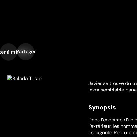
Partager
er à ma liste
Javier se trouve du tr
invraisemblable pane
Synopsis
Dans l’enceinte d’un 
l’extérieur, les hommes
espagnole. Recruté de