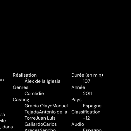
Réalisation
Durée (en min)
un
Álex de la Iglesia
107
Genres
Année
Comédie
2011
Casting
Pays
Gracia Olayo
Manuel
Espagne
Tejada
Antonio de la
Classification
u’à
Torre
Juan Luis
-12
ile
Galiardo
Carlos
Audio
, dans
Areces
Sancho
Espagnol