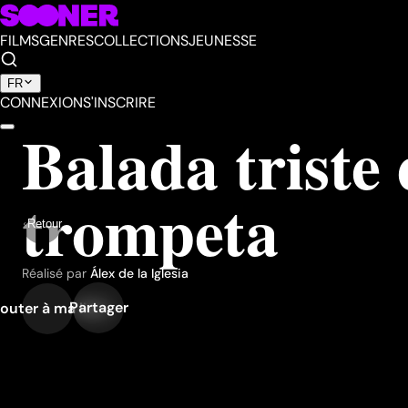
FILMS
GENRES
COLLECTIONS
JEUNESSE
FR
CONNEXION
S'INSCRIRE
Balada triste 
trompeta
Retour
Réalisé par
Álex de la Iglesia
Partager
outer à ma liste