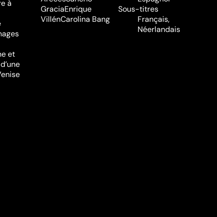
re à
Gracia
Enrique
Sous-titres
Villén
Carolina Bang
Français,
e
Néerlandais
nnages
ne et
 d’une
Venise