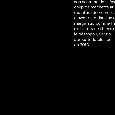
son costume de scène,
coup de machette au 
dictature de Franco, J
clown triste dans un 
marginaux, comme l’h
dresseurs de chiens m
le désespoir, Sergio. 
acrobate, la plus bell
en 2010.
Festivals et ré
BIFFF
Vous aimerez aussi