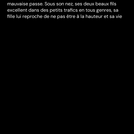
mauvaise passe. Sous son nez, ses deux beaux fils
excellent dans des petits trafics en tous genres, sa
fille lui reproche de ne pas être à la hauteur et sa vie
sentimentale est un désert. Malgré la joyeuse amitié et
la bonne humeur de ses collègues postiers qui font
tout pour lui redonner le sourire, rien n'y fait... Un soir,
Eric s'adresse à son idole qui, du poster sur le mur de
sa chambre semble l'observer d'un oeil malicieux. Que
ferait à sa place le plus grand joueur de Manchester
United, Eric Cantona ?
Festivals et récompenses
BRIFF
Réalisation
Ken Loach
Genres
Comédie
Casting
Matthew
McNulty
Gerard