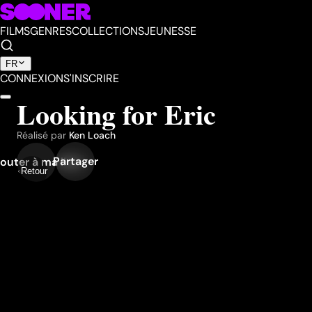
FILMS
GENRES
COLLECTIONS
JEUNESSE
FR
CONNEXION
S'INSCRIRE
Looking for Eric
Réalisé par
Ken Loach
Partager
outer à ma liste
Retour