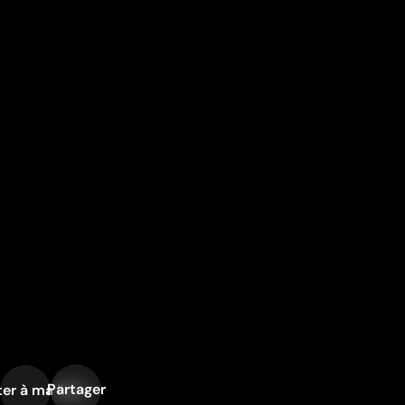
Partager
er à ma liste