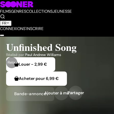
FILMS
GENRES
COLLECTIONS
JEUNESSE
FR
CONNEXION
S'INSCRIRE
Unfinished Song
Réalisé par
Paul Andrew Williams
Retour
Louer
-
2,99 €
Acheter pour
6,99 €
Partager
Ajouter à ma liste
Bande-annonce