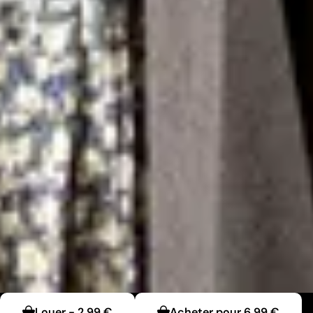
Louer
-
2,99 €
Acheter pour
6,99 €