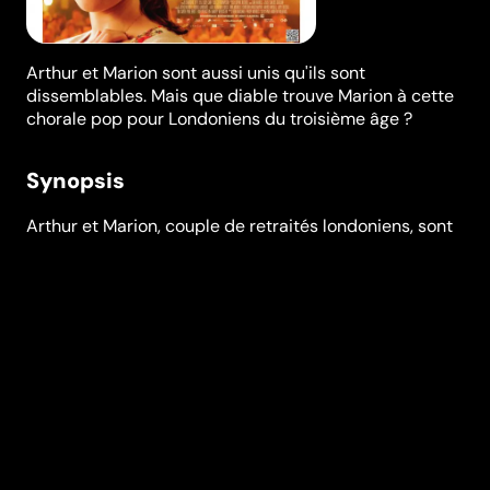
Arthur et Marion sont aussi unis qu'ils sont
dissemblables. Mais que diable trouve Marion à cette
chorale pop pour Londoniens du troisième âge ?
Synopsis
Arthur et Marion, couple de retraités londoniens, sont
profondément unis malgré leurs caractères
dissemblables ; Marion est positive et sociable, Arthur
est morose et fâché avec la terre entière. Aussi ne
comprend-il pas l’enthousiasme de sa femme à
chanter dans cette chorale férue de reprises pop
décalées et menée par la pétillante Elizabeth.
Réalisation
Paul Andrew Williams
Genres
Drame
,
Comédie
Casting