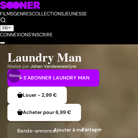
FILMS
GENRES
COLLECTIONS
JEUNESSE
FR
CONNEXION
S'INSCRIRE
Laundry Man
Réalisé par
Johan Vandewoestijne
Retour
S'ABONNER
LAUNDRY MAN
Louer
-
2,99 €
Acheter pour
6,99 €
Partager
Ajouter à ma liste
Bande-annonce