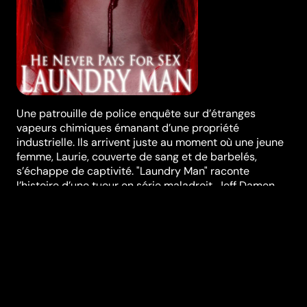
Une patrouille de police enquête sur d’étranges
vapeurs chimiques émanant d’une propriété
industrielle. Ils arrivent juste au moment où une jeune
femme, Laurie, couverte de sang et de barbelés,
s’échappe de captivité. "Laundry Man" raconte
l’histoire d’une tueur en série maladroit, Jeff Damen.
Elle est inspirée en partie par les crimes commis par
le tueur en série américain Jeffrey Dahmer et le
pasteur belgo-hongrois Andras Pandy ; ainsi que par
les dangers des salons de discussions sur internet.
Festivals et récompenses