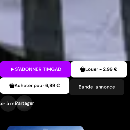
S'ABONNER
TIMGAD
Louer
-
2,99 €
Acheter pour
6,99 €
Bande-annonce
Partager
er à ma liste