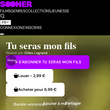
FILMS
GENRES
COLLECTIONS
JEUNESSE
FR
CONNEXION
S'INSCRIRE
Tu seras mon fils
Réalisé par
Gilles Legrand
Retour
S'ABONNER
TU SERAS MON FILS
Louer
-
2,99 €
Acheter pour
6,99 €
Partager
Ajouter à ma liste
Bande-annonce