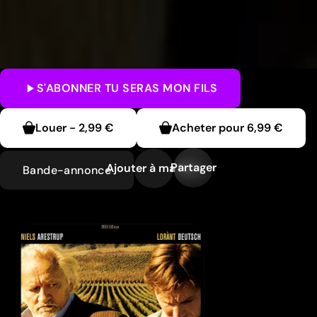
S'ABONNER
TU SERAS MON FILS
Louer
-
2,99 €
Acheter pour
6,99 €
Partager
Ajouter à ma liste
Bande-annonce