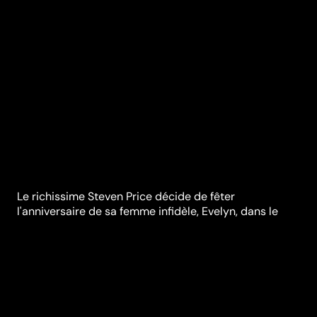
Le richissime Steven Price décide de fêter
l'anniversaire de sa femme infidèle, Evelyn, dans le
nouveau parc d'attractions sur le thème de l'horreur et
du surnaturel qu'il vient d'inaugurer. A la grande
surprise de Price, les personnes qui se présentent ne
sont pas celles qu'il a invitées. Inexplicablement, les
convives et leurs hôtes se retrouvent prisonniers de
l'inquiétante demeure. S'agit-il d'un tour macabre ou
d'une réalité beaucoup plus effrayante ?