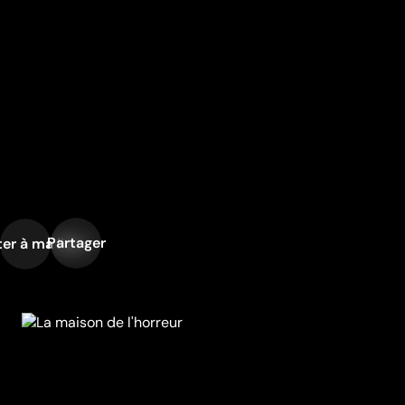
Partager
er à ma liste