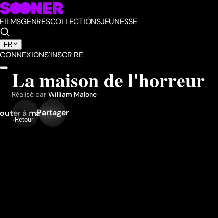
FILMS
GENRES
COLLECTIONS
JEUNESSE
FR
CONNEXION
S'INSCRIRE
La maison de l'horreur
Réalisé par
William Malone
Partager
outer à ma liste
Retour