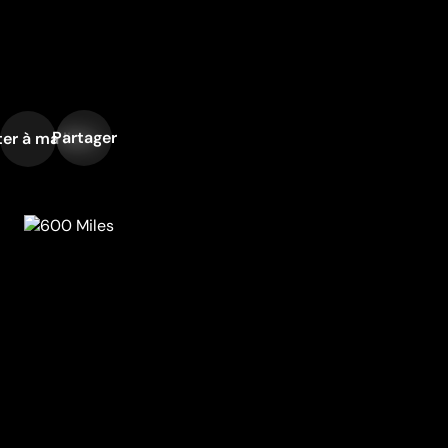
Partager
er à ma liste