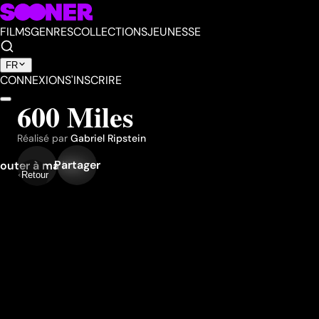
FILMS
GENRES
COLLECTIONS
JEUNESSE
FR
CONNEXION
S'INSCRIRE
600 Miles
Réalisé par
Gabriel Ripstein
Partager
outer à ma liste
Retour