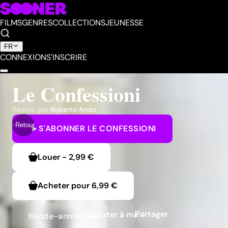
FILMS
GENRES
COLLECTIONS
JEUNESSE
FR
CONNEXION
S'INSCRIRE
Le Confessioni
Réalisé par
Roberto Ando
Retour
S'ABONNER
LE CONFESSIONI
Louer
-
2,99 €
Acheter pour
6,99 €
Partager
Ajouter à ma liste
Bande-annonce