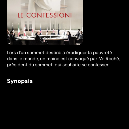
Lors d’un sommet destiné à éradiquer la pauvreté
dans le monde, un moine est convoqué par Mr. Roché,
président du sommet, qui souhaite se confesser.
Synopsis
À l’occasion d’un sommet de ministres de l’Économie
destiné à éradiquer définitivement la pauvreté dans le
monde, un moine (Toni Servillo) est convoqué par
Daniel Roché, président du sommet (Daniel Auteuil)
qui souhaite se confesser. Mais le lendemain de leur
rencontre, Roché est retrouvé mort. Protégé par le