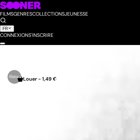
FILMS
GENRES
COLLECTIONS
JEUNESSE
FR
CONNEXION
S'INSCRIRE
Derrière les yeux
Réalisé par
Julien Gentens
Retour
Louer
-
1,49 €
Partager
Ajouter à ma liste