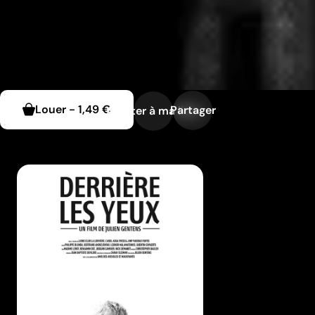
Louer
-
1,49 €
Partager
Ajouter à ma liste