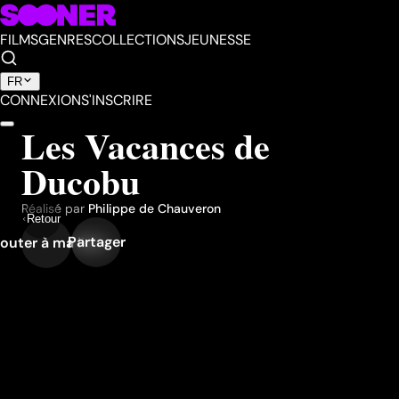
FILMS
GENRES
COLLECTIONS
JEUNESSE
FR
CONNEXION
S'INSCRIRE
Les Vacances de
Ducobu
Réalisé par
Philippe de Chauveron
Retour
Partager
outer à ma liste