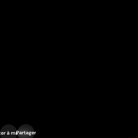
Partager
er à ma liste