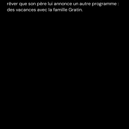
rêver que son père lui annonce un autre programme :
des vacances avec la famille Gratin.
Synopsis
Enfin les vacances pour le roi de la triche ! Ducobu a à
peine le temps de rêver que son père lui annonce un
tout autre programme : des vacances avec la famille
Gratin. Réveil aux aurores, visites de musées, activités
culturelles. Comme si cela ne suffisait pas... Ducobu
tombe nez à nez avec Monsieur Latouche et
Mademoiselle Rateau en vacances en amoureux...La
catastrophe! Pensant son été gâché il va alors
découvrir l’existence d’un trésor perdu sur une ile
déserte et tout mettre en œuvre pour le trouver...
Réalisation
Philippe de
Chauveron
Genres
Jeunesse
,
Comédie
Casting