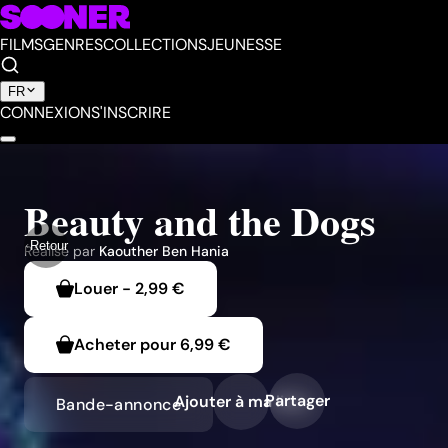
FILMS
GENRES
COLLECTIONS
JEUNESSE
FR
CONNEXION
S'INSCRIRE
Beauty and the Dogs
Retour
Réalisé par
Kaouther Ben Hania
Louer
-
2,99 €
Acheter pour
6,99 €
Partager
Ajouter à ma liste
Bande-annonce