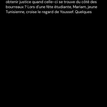
obtenir justice quand celle-ci se trouve du côté des
bourreaux ? Lors d'une fête étudiante, Mariam, jeune
Tunisienne, croise le regard de Youssef. Quelques
heures plus tard, Mariam erre dans la rue en état de
choc. Commence pour elle une longue nuit durant
laquelle elle va devoir lutter pour le respect de ses
droits et de sa dignité. Mais comment peut-on obtenir
justice quand celle-ci se trouve du côté des
bourreaux ? Le film a été présenté en première
mondiale au Festival international du film de Cannes
2017 dans la section « Un certain regard » et a
remporté le prix du jury des jeunes au Festival
international du film de Valladolid. LA BELLE ET LA
MEUTE a été acclamé par la critique internationale qui
l&#39;a qualifié de « frisson émotionnel et
d&#39;appel sociopolitique » (The Hollywood
Reporter).
Festivals et récompenses
Festival de Cannes
,
Cannes - Un certain regard
,
Cinemamed