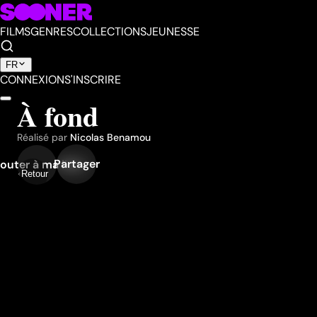
FILMS
GENRES
COLLECTIONS
JEUNESSE
FR
CONNEXION
S'INSCRIRE
À fond
Réalisé par
Nicolas Benamou
Partager
outer à ma liste
Retour