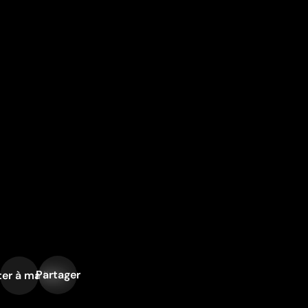
Partager
er à ma liste