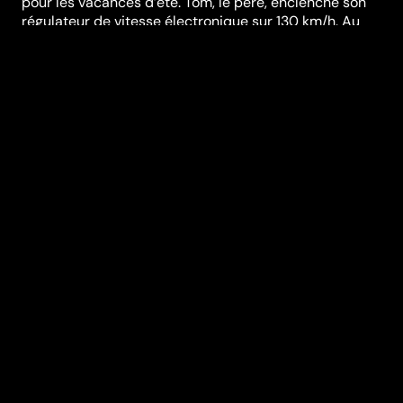
pour les vacances d’été. Tom, le père, enclenche son
régulateur de vitesse électronique sur 130 km/h. Au
moment où une dernière bourde de Ben, le beau-père,
pousse Julia, excédée, à demander qu'on fasse demi-
tour, Tom s'aperçoit qu'il ne contrôle plus son véhicule.
L'électronique de bord ne répond plus, la vitesse est
bloquée à 130 km/h. Toutes les manœuvres pour
ralentir la voiture emballée restent sans effet. Une
voiture folle, six passagers au bord de la crise de nerfs
et un embouteillage monstre qui les attend à moins de
deux cents kilomètres de là...
Réalisation
Nicolas Benamou
Genres
Comédie
Casting
Caroline
Vigneaux
Charlotte
Gabris
Jérôme
Commandeur
Vincent
Desagnat
Florence