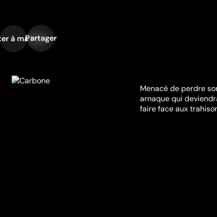
Partager
er à ma liste
Menacé de perdre son
arnaque qui deviendra 
faire face aux trahis