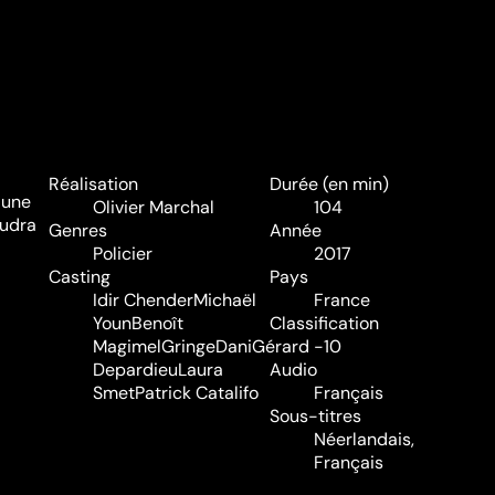
Réalisation
Durée (en min)
 une
Olivier Marchal
104
audra
Genres
Année
Policier
2017
Casting
Pays
Idir Chender
Michaël
France
Youn
Benoît
Classification
Magimel
Gringe
Dani
Gérard
-10
Depardieu
Laura
Audio
Smet
Patrick Catalifo
Français
Sous-titres
Néerlandais,
Français