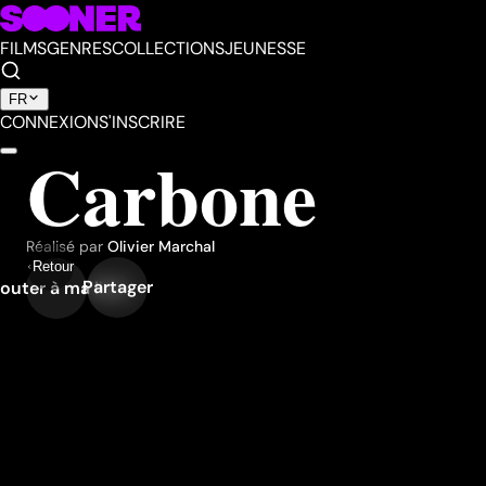
FILMS
GENRES
COLLECTIONS
JEUNESSE
FR
CONNEXION
S'INSCRIRE
Carbone
Réalisé par
Olivier Marchal
Retour
Partager
outer à ma liste