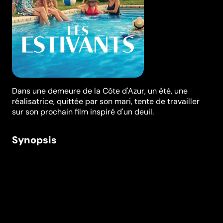
Dans une demeure de la Côte d'Azur, un été, une
réalisatrice, quittée par son mari, tente de travailler
sur son prochain film inspiré d'un deuil.
Synopsis
Dans une belle maison bourgeoise, sur la Côte d'Azur,
le temps d'un été. Anna, venue voir Célia, sa fille
adoptive, doit gérer sa rupture toute fraîche avec
Luca, son mari. Désespérée, elle cache la nouvelle à
ses hôtes. Peu après, elle est rejointe par son
partenaire d'écriture et s'efforce, entre deux coups de