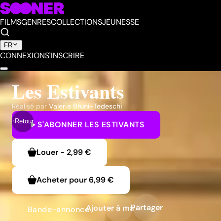
FILMS
GENRES
COLLECTIONS
JEUNESSE
FR
CONNEXION
S'INSCRIRE
Les Estivants
Réalisé par
Valeria Bruni-Tedeschi
Retour
S'ABONNER
LES ESTIVANTS
Louer
-
2,99 €
Acheter pour
6,99 €
Partager
Ajouter à ma liste
Bande-annonce