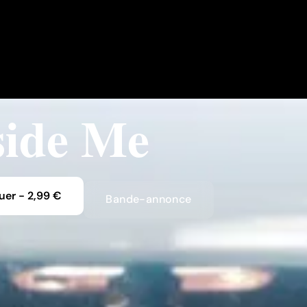
side Me
uer
-
2,99 €
Bande-annonce