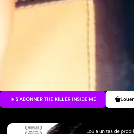
S'ABONNER
THE KILLER INSIDE ME
Louer
Lou a un tas de prob