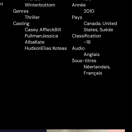
du
Winterbottom
Année
Genres
2010
Thriller
Pays
Casting
Canada, United
Casey Affleck
Bill
States, Suède
Pullman
Jessica
Classification
Alba
Kate
-16
Hudson
Elias Koteas
Audio
Anglais
Sous-titres
Néerlandais,
Français