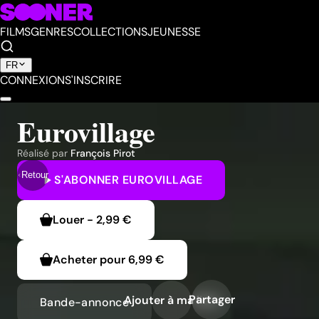
FILMS
GENRES
COLLECTIONS
JEUNESSE
FR
CONNEXION
S'INSCRIRE
Eurovillage
Réalisé par
François Pirot
Retour
S'ABONNER
EUROVILLAGE
Louer
-
2,99 €
Acheter pour
6,99 €
Partager
Ajouter à ma liste
Bande-annonce