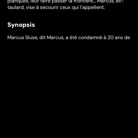
planques, leur faire passer la frontière... Marcus, ex-
taulard, vise à secourir ceux qui l'appellent.
Synopsis
Marcus Sluse, dit Marcus, a été condamné à 20 ans de
prison, dont 12 ans pour recel de malfaiteur et le reste
pour usage de faux, vol de voiture, vol avec effraction…
En d’autres mots, Marcus aide des gens à s’échapper
de prison, cache des évadés chez lui, loue des
planques, vole des voitures, part avec des hommes en
cavale pour qu’ils puissent gagner les frontières. Ce ne
sont pas des actes fait au hasard, c’est une vocation,
un métier. Quelque chose qu’il assume comme un acte
de compassion, comme son devoir d’homme. Il connaît
les prisons, il pense qu’elles ne sont pas une solution.
Marcus vis toujours à secourir ceux qui l’appellent.
Réalisation
Mary Jimenez
Genres
Documentaire