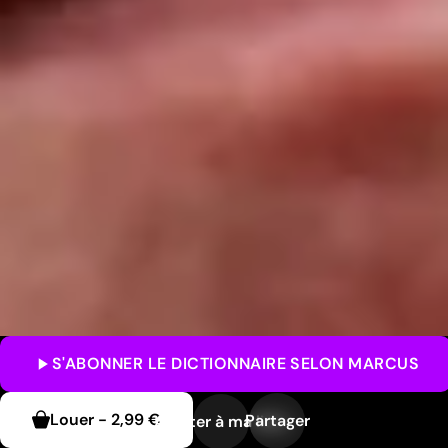
S'ABONNER
LE DICTIONNAIRE SELON MARCUS
Louer
-
2,99 €
Partager
Ajouter à ma liste