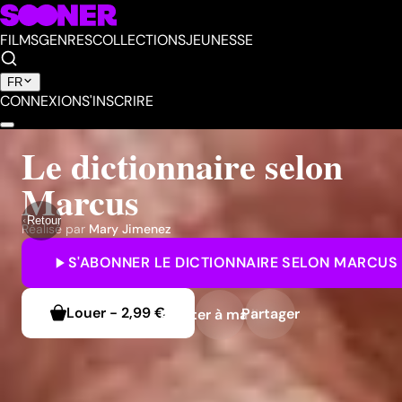
FILMS
GENRES
COLLECTIONS
JEUNESSE
FR
CONNEXION
S'INSCRIRE
Le dictionnaire selon
Marcus
Retour
Réalisé par
Mary Jimenez
S'ABONNER
LE DICTIONNAIRE SELON MARCUS
Louer
-
2,99 €
Partager
Ajouter à ma liste