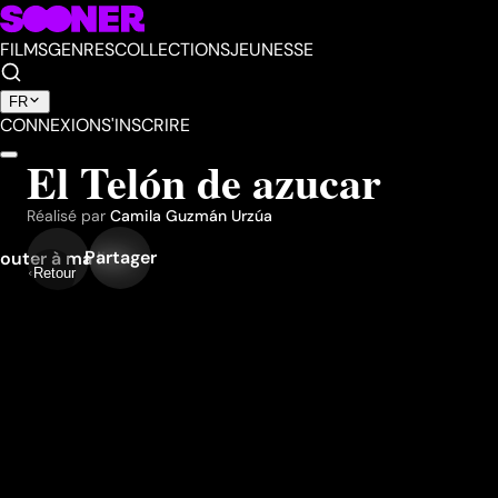
FILMS
GENRES
COLLECTIONS
JEUNESSE
FR
CONNEXION
S'INSCRIRE
El Telón de azucar
Réalisé par
Camila Guzmán Urzúa
Partager
outer à ma liste
Retour