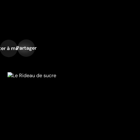
Partager
er à ma liste