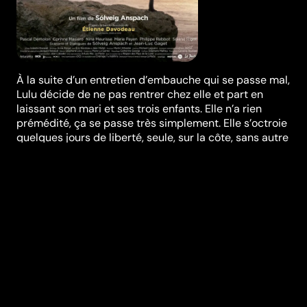
À la suite d’un entretien d’embauche qui se passe mal,
Lulu décide de ne pas rentrer chez elle et part en
laissant son mari et ses trois enfants. Elle n’a rien
prémédité, ça se passe très simplement. Elle s’octroie
quelques jours de liberté, seule, sur la côte, sans autre
projet que d’en profiter pleinement et sans culpabilité.
En chemin, elle va croiser des gens qui sont, eux aussi,
au bord du monde : un drôle d’oiseau couvé par ses
frères, une vieille qui s’ennuie à mourir et une
employée harcelée par sa patronne…
Synopsis
Trois rencontres décisives qui vont aider Lulu à
retrouver une ancienne connaissance qu’elle a perdue
de vue : elle-même.