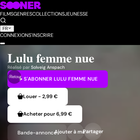
FILMS
GENRES
COLLECTIONS
JEUNESSE
FR
CONNEXION
S'INSCRIRE
Lulu femme nue
Réalisé par
Solveig Anspach
Retour
S'ABONNER
LULU FEMME NUE
Louer
-
2,99 €
Acheter pour
6,99 €
Partager
Ajouter à ma liste
Bande-annonce