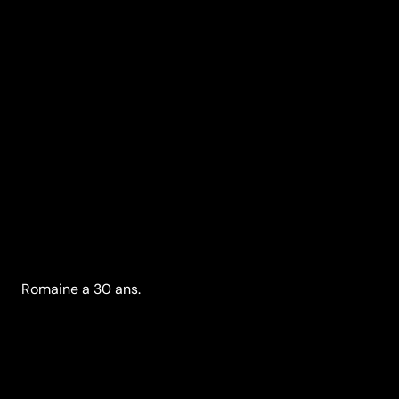
Romaine a 30 ans.
Synopsis
Justin, son fiancé, décide de l’emmener à Noël dans le
grand nord québécois pour y mener une nouvelle vie.