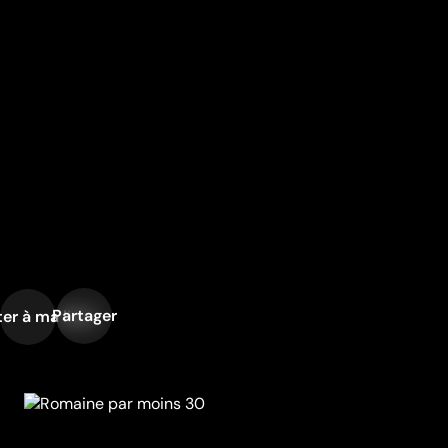
Partager
er à ma liste