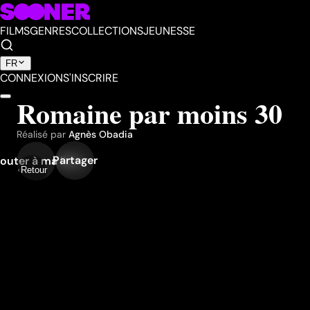
FILMS
GENRES
COLLECTIONS
JEUNESSE
FR
CONNEXION
S'INSCRIRE
Romaine par moins 30
Réalisé par
Agnès Obadia
Partager
outer à ma liste
Retour