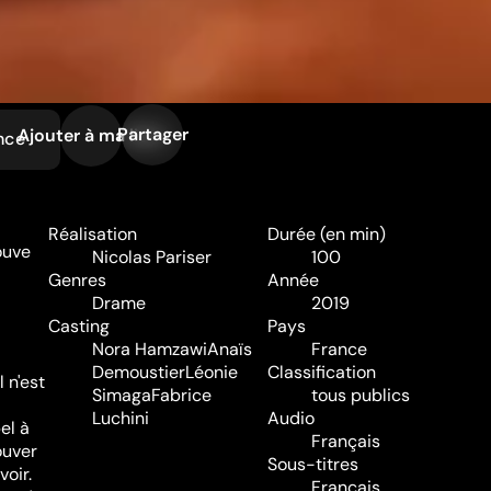
Partager
Ajouter à ma liste
nce
Réalisation
Durée (en min)
ouve
Nicolas Pariser
100
Genres
Année
Drame
2019
Casting
Pays
Nora Hamzawi
Anaïs
France
Demoustier
Léonie
Classification
 n'est
Simaga
Fabrice
tous publics
Luchini
Audio
el à
Français
ouver
Sous-titres
voir.
Français