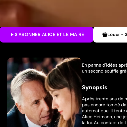
S'ABONNER
ALICE ET LE MAIRE
Louer
-
En panne d'idées après
un second souffle grâ
Synopsis
Après trente ans de ma
pas encore tombé dans
automatique. Il tente
Alice Heimann, une je
la foi. Au contact de 