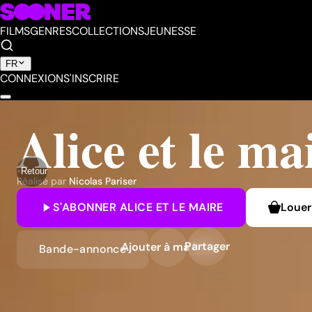
FILMS
GENRES
COLLECTIONS
JEUNESSE
FR
CONNEXION
S'INSCRIRE
Alice et le ma
Retour
Réalisé par
Nicolas Pariser
S'ABONNER
ALICE ET LE MAIRE
Louer
Partager
Ajouter à ma liste
Bande-annonce