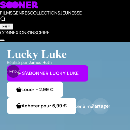
FILMS
GENRES
COLLECTIONS
JEUNESSE
FR
CONNEXION
S'INSCRIRE
Lucky Luke
Réalisé par
James Huth
Retour
S'ABONNER
LUCKY LUKE
Louer
-
2,99 €
Acheter pour
6,99 €
Partager
Ajouter à ma liste