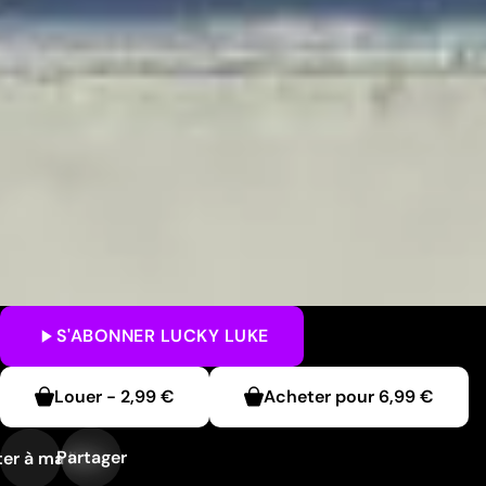
S'ABONNER
LUCKY LUKE
Louer
-
2,99 €
Acheter pour
6,99 €
Partager
er à ma liste