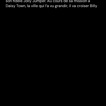
son fidèle Jolly Jumper. Au cours de sa mission à
Daisy Town, la ville qui l’a vu grandir, il va croiser Billy
the Kid incarné par Michaël Youn, Calamity Jane par
Sylvie Testud, Pat Poker par Daniel Prévost, Jesse
James par Melvil Poupaud et Belle par Alexandra
Lamy.
Réalisation
James Huth
Genres
Comédie
Casting
Melvil
Poupaud
Alexandra
Lamy
Jean
Dujardin
Bruno
Salomone
Sylvie
Testud
Michaël
Youn
Jean-François
Balmer
Daniel Prévost
Durée (en min)
104