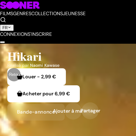
FILMS
GENRES
COLLECTIONS
JEUNESSE
FR
CONNEXION
S'INSCRIRE
Hikari
Réalisé par
Naomi Kawase
Retour
Louer
-
2,99 €
Acheter pour
6,99 €
Partager
Ajouter à ma liste
Bande-annonce