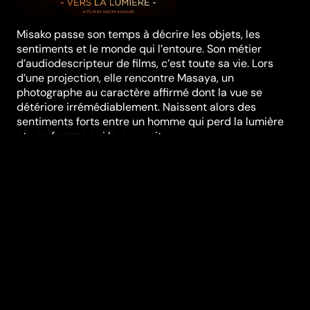
Misako passe son temps à décrire les objets, les
sentiments et le monde qui l’entoure. Son métier
d’audiodescripteur de films, c’est toute sa vie. Lors
d’une projection, elle rencontre Masaya, un
photographe au caractère affirmé dont la vue se
détériore irrémédiablement. Naissent alors des
sentiments forts entre un homme qui perd la lumière
et une femme qui la poursuit.
Festivals et récompenses
Festival de Cannes
Réalisation
Naomi Kawase
Genres
Drame
Casting
Mantarô Koichi
Ayame
Misaki
Masatoshi