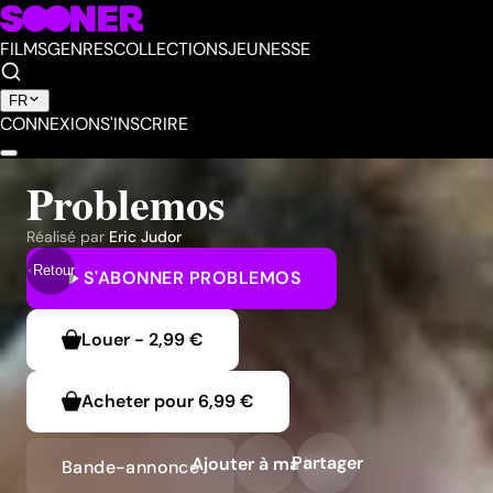
FILMS
GENRES
COLLECTIONS
JEUNESSE
FR
CONNEXION
S'INSCRIRE
Problemos
Réalisé par
Eric Judor
Retour
S'ABONNER
PROBLEMOS
Louer
-
2,99 €
Acheter pour
6,99 €
Partager
Ajouter à ma liste
Bande-annonce