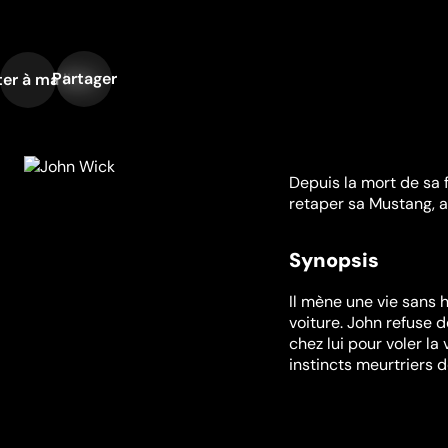
Partager
er à ma liste
Depuis la mort de sa 
retaper sa Mustang, 
Synopsis
Il mène une vie sans h
voiture. John refuse de
chez lui pour voler l
instincts meurtriers d