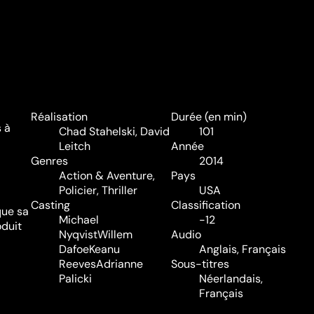
Réalisation
Durée (en min)
s à
Chad Stahelski
,
David
101
Leitch
Année
Genres
2014
Action & Aventure
,
Pays
Policier
,
Thriller
USA
Casting
Classification
que sa
Michael
-12
oduit
Nyqvist
Willem
Audio
Dafoe
Keanu
Anglais, Français
Reeves
Adrianne
Sous-titres
Palicki
Néerlandais,
Français