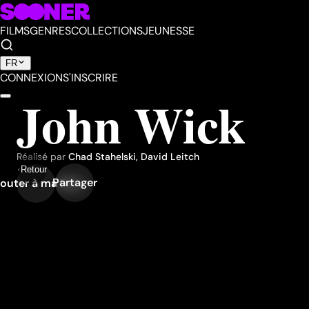
FILMS
GENRES
COLLECTIONS
JEUNESSE
FR
CONNEXION
S'INSCRIRE
John Wick
Réalisé par
Chad Stahelski
,
David Leitch
Retour
Partager
outer à ma liste