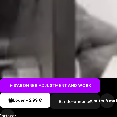
S'ABONNER
ADJUSTMENT AND WORK
Louer
-
2,99 €
Ajouter à ma l
Bande-annonce
Partager