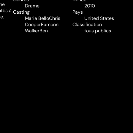
mme
Drame
2010
ntés à
Casting
Pays
e.
Maria Bello
Chris
United States
Cooper
Eamonn
Classification
Walker
Ben
tous publics
Affleck
Rosemarie
Audio
DeWitt
Kevin
Anglais
n
Costner
Craig T.
Sous-titres
Nelson
Tommy Lee
Néerlandais,
ir
Jones
Français