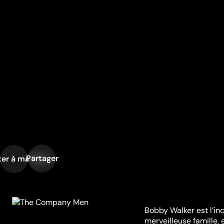
Partager
er à ma liste
Bobby Walker est l’in
merveilleuse famille,