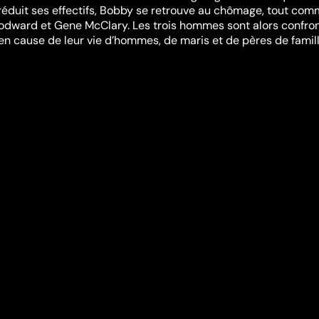
 réduit ses effectifs, Bobby se retrouve au chômage, tout co
oodward et Gene McClary. Les trois hommes sont alors confro
n cause de leur vie d’hommes, de maris et de pères de famill
nts de cadre supérieur, Bobby se retrouve obligé d’accepter u
nt pour le compte de son beau-frère. Cette expérience va le
u’il y a peut-être plus important dans l’existence que de cour