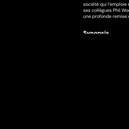
société qui l’emploie
ses collègues Phil W
une profonde remise e
Synopsis
Bien loin de ses tale
emploi dans le bâtime
pousser à découvrir q
après la réussite…