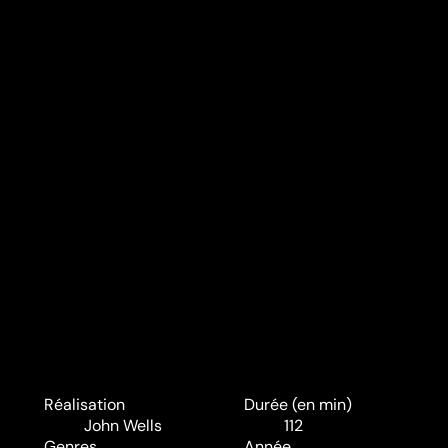
Réalisation
Durée (en min)
John Wells
112
Genres
Année