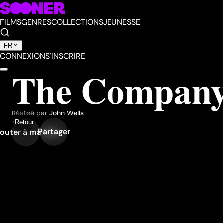
FILMS
GENRES
COLLECTIONS
JEUNESSE
FR
CONNEXION
S'INSCRIRE
The Compan
Réalisé par
John Wells
Retour
Partager
outer à ma liste