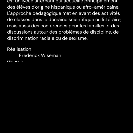
est un lycée alternatif qui accueille principalement
des élèves d'origine hispanique ou afro-américaine.
L'approche pédagogique met en avant des activités
de classes dans le domaine scientifique ou littéraire,
mais aussi des conférences pour les familles et des
discussions autour des problèmes de discipline, de
discrimination raciale ou de sexisme.
Réalisation
Frederick Wiseman
Genres
Documentaire
Durée (en min)
214
Année
1994
Pays
United States
Classification
tous publics
Audio
Anglais