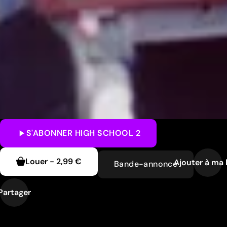
S'ABONNER
HIGH SCHOOL 2
Louer
-
2,99 €
Ajouter à ma l
Bande-annonce
Partager