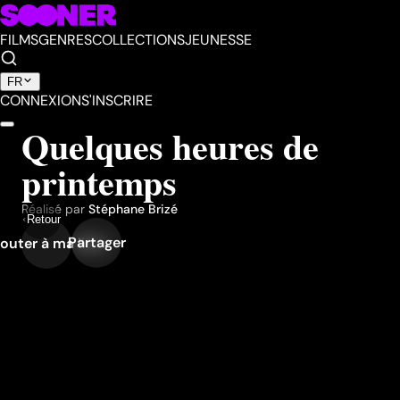
FILMS
GENRES
COLLECTIONS
JEUNESSE
FR
CONNEXION
S'INSCRIRE
Quelques heures de
printemps
Réalisé par
Stéphane Brizé
Retour
Partager
outer à ma liste