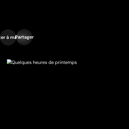
Partager
er à ma liste