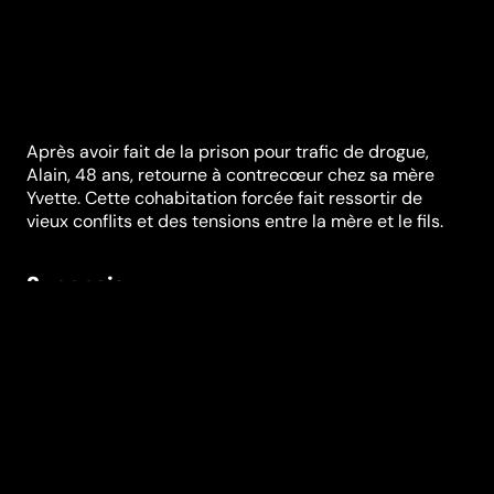
Après avoir fait de la prison pour trafic de drogue,
Alain, 48 ans, retourne à contrecœur chez sa mère
Yvette. Cette cohabitation forcée fait ressortir de
vieux conflits et des tensions entre la mère et le fils.
Synopsis
Alain apprend qu'Yvette est atteinte d'une tumeur
cérébrale incurable et qu'elle a décidé de mettre fin à
ses jours en Suisse grâce au suicide assisté. Pour
Alain, cette nouvelle est un véritable déchirement :
comment se rapprocher d'une personne qu'on connaît
à peine et qui ne sera bientôt plus là ? Pendant le
temps qu'il leur reste, ils essaient de se rapprocher et
de surmonter les blessures du passé. Stéphane Brizé