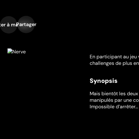
Partager
er à ma liste
En participant au jeu 
challenges de plus en
Synopsis
Mais bientôt les deu
manipulés par une co
Impossible d’arrêter…