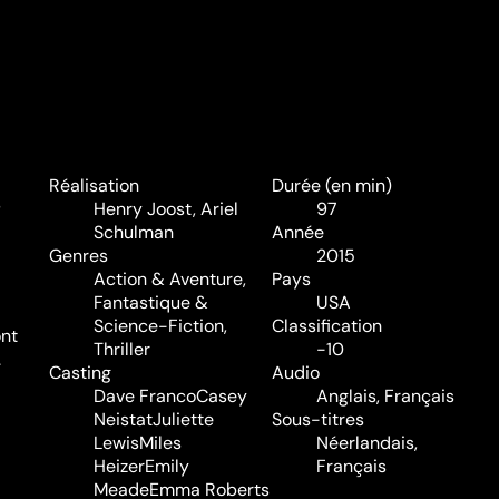
Réalisation
Durée (en min)
s
Henry Joost
,
Ariel
97
Schulman
Année
Genres
2015
Action & Aventure
,
Pays
Fantastique &
USA
Science-Fiction
,
Classification
ont
Thriller
-10
.
Casting
Audio
Dave Franco
Casey
Anglais, Français
Neistat
Juliette
Sous-titres
Lewis
Miles
Néerlandais,
Heizer
Emily
Français
Meade
Emma Roberts