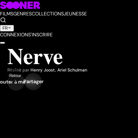
FILMS
GENRES
COLLECTIONS
JEUNESSE
FR
CONNEXION
S'INSCRIRE
Nerve
Réalisé par
Henry Joost
,
Ariel Schulman
Retour
Partager
outer à ma liste