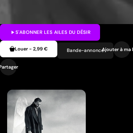
S'ABONNER
LES AILES DU DÉSIR
Louer
-
2,99 €
Ajouter à ma l
Bande-annonce
Partager