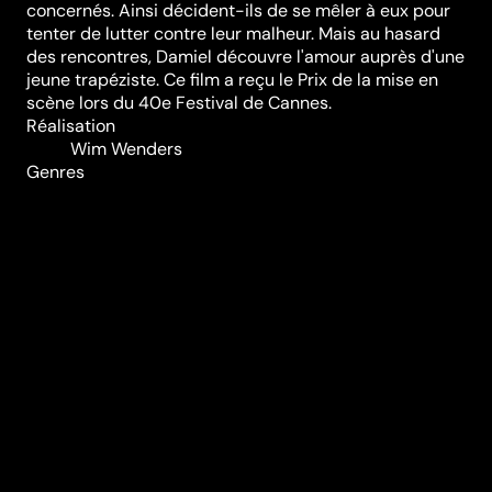
concernés. Ainsi décident-ils de se mêler à eux pour
tenter de lutter contre leur malheur. Mais au hasard
des rencontres, Damiel découvre l'amour auprès d'une
jeune trapéziste. Ce film a reçu le Prix de la mise en
scène lors du 40e Festival de Cannes.
Réalisation
Wim Wenders
Genres
Classiques
Casting
Curt Bois
Elmar
Wilms
Otto
Sander
Peter
Falk
Sigurd
Rachman
Beatrice
Manowski
Bruno
Ganz
Solveig
Dommartin
Durée (en min)
126
Année