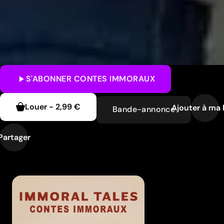
S'ABONNER
CONTES IMMORAUX
Louer
-
2,99 €
Ajouter à ma l
Bande-annonce
Partager