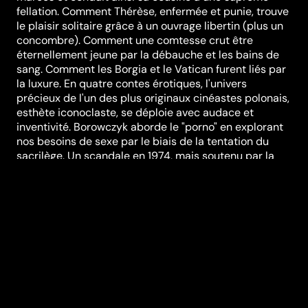
fellation. Comment Thérèse, enfermée et punie, trouve
le plaisir solitaire grâce à un ouvrage libertin (plus un
concombre). Comment une comtesse crut être
éternellement jeune par la débauche et les bains de
sang. Comment les Borgia et le Vatican furent liés par
la luxure. En quatre contes érotiques, l'univers
précieux de l'un des plus originaux cinéastes polonais,
esthète iconoclaste, se déploie avec audace et
inventivité. Borowczyk aborde le "porno" en explorant
nos besoins de sexe par le biais de la tentation du
sacrilège. Un scandale en 1974, mais soutenu par la
critique, et qui remporta l'étonnant "Prix de L'Age d'or",
en hommage à l'oeuvre subversive de Bunuel.
Réalisation
Walerian Borowczyk
Genres
Classiques
Casting
Pascale
Christophe
Paloma
Picasso
Florence