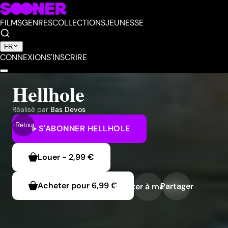
FILMS
GENRES
COLLECTIONS
JEUNESSE
FR
CONNEXION
S'INSCRIRE
Hellhole
Réalisé par
Bas Devos
Retour
S'ABONNER
HELLHOLE
Louer
-
2,99 €
Acheter pour
6,99 €
Partager
Ajouter à ma liste