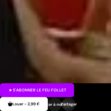
S'ABONNER
LE FEU FOLLET
Louer
-
2,99 €
Partager
Ajouter à ma liste