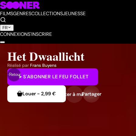
FILMS
GENRES
COLLECTIONS
JEUNESSE
FR
CONNEXION
S'INSCRIRE
Het Dwaallicht
Réalisé par
Frans Buyens
Retour
S'ABONNER
LE FEU FOLLET
Louer
-
2,99 €
Partager
Ajouter à ma liste