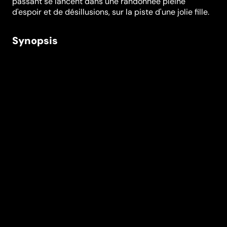
passant se lancent dans une randonnée pleine
d'espoir et de désillusions, sur la piste d'une jolie fille.
Synopsis
Anvers, port mondial. Trois matelots d'Extrême-Orient
ont fait la rencontre d'une jolie fille, qui leur a passé
son adresse. Tout en cherchant à s'orienter, ils
appellent à leur secours un passant. L'homme leur
emboîte le pas. L'adresse donnée paraît être fausse.
Commence alors, dans la nuit profonde une
randonnée pleine d'espoir et de désillusions. C'est une
aventure à la fois tragique et absurde, aussi bien pour
les marins que pour le passant.
Réalisation
Frans Buyens
Genres
Classiques
Casting
Dora van der
Groen
Eva Kant
Maszar