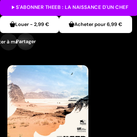
S'ABONNER
THEEB : LA NAISSANCE D'UN CHEF
Louer
-
2,99 €
Acheter pour
6,99 €
Partager
er à ma liste