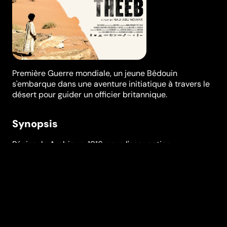
Première Guerre mondiale, un jeune Bédouin
s'embarque dans une aventure initiatique à travers le
désert pour guider un officier britannique.
Synopsis
Péninsule Arabique, 1916, sous l'occupation
britannique. Dans un campement bédouin, au cœur du
désert, le jeune Theeb, 10 ans, vit avec son grand frère
Hussein, qui lui transmet les traditions ancestrales.
Une nuit, un officier britannique s'invite dans la
communauté : Hussein accepte de le guider à la
recherche d'un puits, sur la route de la Mecque. Mais
Theeb refuse de se séparer de son frère et décide de