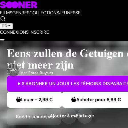
FILMS
GENRES
COLLECTIONS
JEUNESSE
FR
CONNEXION
S'INSCRIRE
Eens zullen de Getuigen 
niet meer zijn
Retour
Réalisé par
Frans Buyens
S'ABONNER
UN JOUR LES TÉMOINS DISPARAI
Louer
-
2,99 €
Acheter pour
6,99 €
Partager
Ajouter à ma liste
Bande-annonce