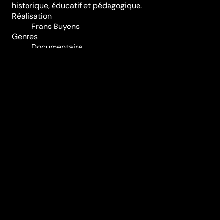
historique, éducatif et pédagogique.
Réalisation
Frans Buyens
Genres
Documentaire
Durée (en min)
80
Année
1979
Pays
Belgique
Classification
tous publics
Audio
Français
Sous-titres
Néerlandais
Vous aimerez aussi