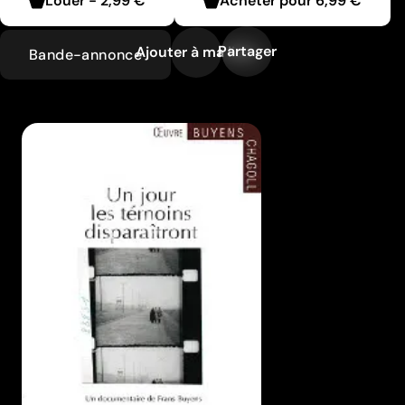
Louer
-
2,99 €
Acheter pour
6,99 €
Partager
Ajouter à ma liste
Bande-annonce