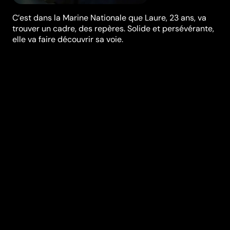
C’est dans la Marine Nationale que Laure, 23 ans, va
trouver un cadre, des repères. Solide et persévérante,
elle va faire découvrir sa voie.
Synopsis
Laure a 23 ans. Elle se cherche. C’est dans la Marine
Nationale qu’elle va trouver un cadre, une structure,
des repères. Solide et persévérante, elle va faire son
apprentissage et découvrir sa voie. ..
Réalisation
Hélène Fillières
Genres
Drame
Casting
Hélène
Fillières
Josiane
Balasko
Diane
Rouxel
André