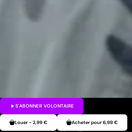
S'ABONNER
VOLONTAIRE
Louer
-
2,99 €
Acheter pour
6,99 €