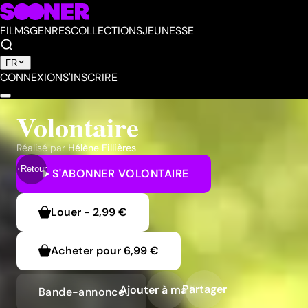
FILMS
GENRES
COLLECTIONS
JEUNESSE
FR
CONNEXION
S'INSCRIRE
Volontaire
Réalisé par
Hélène Fillières
Retour
S'ABONNER
VOLONTAIRE
Louer
-
2,99 €
Acheter pour
6,99 €
Partager
Ajouter à ma liste
Bande-annonce