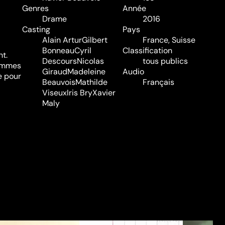
Genres
Année
Drame
2016
Casting
Pays
Alain Artur
Gilbert
France, Suisse
Bonneau
Cyril
Classification
nt.
Descours
Nicolas
tous publics
hommes
Giraud
Madeleine
Audio
e pour
Beauvois
Mathilde
Français
Viseux
Iris Bry
Xavier
Maly