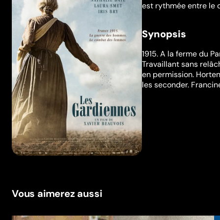
est rythmée entre le 
Synopsis
1915. A la ferme du Pa
Travaillant sans relâc
en permission. Horten
les seconder. Francine 
Vous aimerez aussi