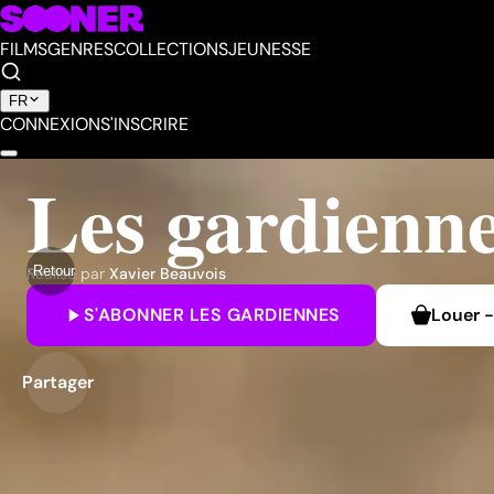
FILMS
GENRES
COLLECTIONS
JEUNESSE
FR
CONNEXION
S'INSCRIRE
Les gardienn
Retour
Réalisé par
Xavier Beauvois
S'ABONNER
LES GARDIENNES
Louer
-
Partager