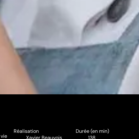
Réalisation
Durée (en min)
 vie
Xavier Beauvois
138