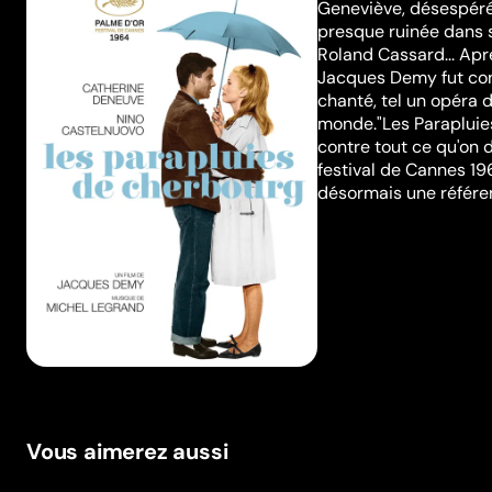
Geneviève, désespérée,
presque ruinée dans s
Roland Cassard... Apr
Jacques Demy fut con
chanté, tel un opéra d
monde."Les Parapluies,
contre tout ce qu'on 
festival de Cannes 196
désormais une référen
Vous aimerez aussi