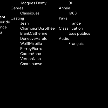
Jacques Demy
91
Genres
Année
Classiques
1963
ent
Casting
Pays
our du
Jean
France
ence,
Champion
Dorothée
Classification
du
Blank
Catherine
tous publics
Deneuve
Harald
Audio
Wolff
Mireille
Français
Perrey
Pierre
Caden
Anne
Vernon
Nino
Castelnuovo