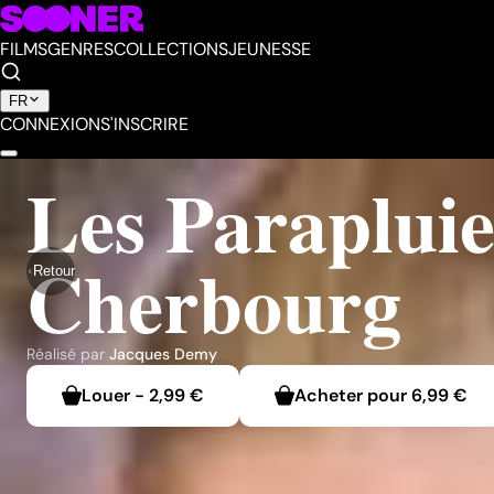
FILMS
GENRES
COLLECTIONS
JEUNESSE
FR
CONNEXION
S'INSCRIRE
Les Parapluie
Cherbourg
Retour
Réalisé par
Jacques Demy
Louer
-
2,99 €
Acheter pour
6,99 €