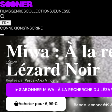
FILMS
GENRES
COLLECTIONS
JEUNESSE
FR
CONNEXION
S'INSCRIRE
Miwa : À la r
Lézard Noir
Retour
Réalisé par
Pascal-Alex Vincent
S'ABONNER
MIWA : À LA RECHERCHE DU LÉZA
Acheter pour
6,99 €
Ajou
Bande-annonce