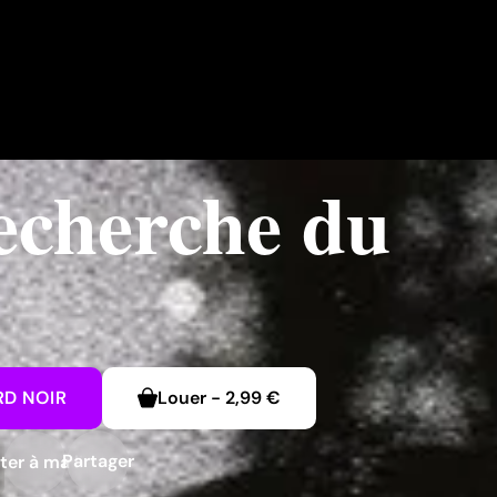
echerche du
RD NOIR
Louer
-
2,99 €
Partager
ter à ma liste