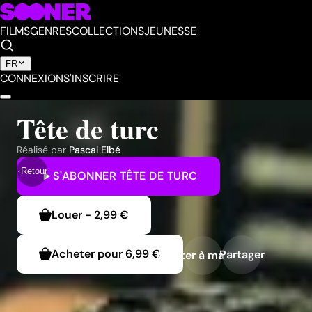
FILMS
GENRES
COLLECTIONS
JEUNESSE
FR
CONNEXION
S'INSCRIRE
Tête de turc
Réalisé par
Pascal Elbé
Retour
S'ABONNER
TÊTE DE TURC
Louer
-
2,99 €
Acheter pour
6,99 €
Partager
Ajouter à ma liste