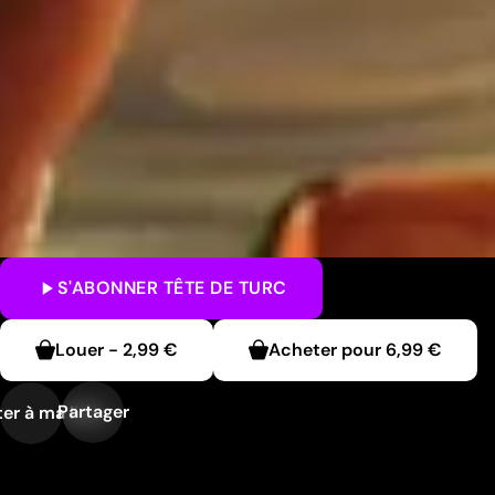
S'ABONNER
TÊTE DE TURC
Louer
-
2,99 €
Acheter pour
6,99 €
Partager
er à ma liste