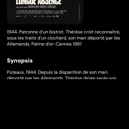
1944. Patronne d'un bistrot, Thérèse croit reconnaître,
sous les traits d'un clochard, son mari déporté par les
Allemands. Palme d'or-Cannes 1961
Synopsis
Puteaux, 1944. Depuis la disparition de son mari,
déporté par les Allemands, Thérèse dirige seule son
bistrot. Mais depuis quelque temps, un clochard erre
régulièrement devant le café. Face à lui, Thérèse
affirme reconnaître son mari... Sur un scénario très
marqué par l'univers de Duras, l'un des grands films
français de l'année 1961, remportant les deux plus
prestigieux prix du cinéma, la Palme d'or du Festival
de Cannes à l'unanimité et le Prix Louis-Delluc du
meilleur film de l'année. On y entend sur une partition