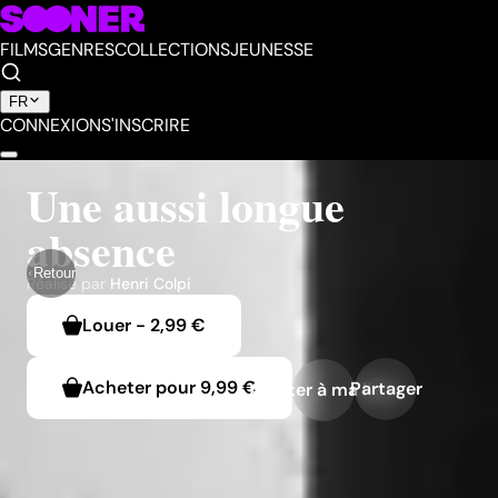
FILMS
GENRES
COLLECTIONS
JEUNESSE
FR
CONNEXION
S'INSCRIRE
Une aussi longue
absence
Retour
Réalisé par
Henri Colpi
Louer
-
2,99 €
Acheter pour
9,99 €
Partager
Ajouter à ma liste