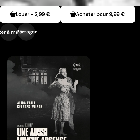
Louer
-
2,99 €
Acheter pour
9,99 €
Partager
er à ma liste