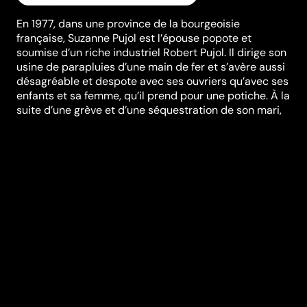
En 1977, dans une province de la bourgeoisie
française, Suzanne Pujol est l’épouse popote et
soumise d’un riche industriel Robert Pujol. Il dirige son
usine de parapluies d’une main de fer et s’avère aussi
désagréable et despote avec ses ouvriers qu’avec ses
enfants et sa femme, qu’il prend pour une potiche. À la
suite d’une grève et d’une séquestration de son mari,
Suzanne se retrouve à la direction de l’usine et se
révèle à la surprise générale une femme de tête et
d’action. Mais lorsque Robert rentre d’une cure de
repos en pleine forme, tout se complique…
Réalisation
François Ozon
Genres
Comédie
Casting
Karin Viard
Bruno
Lochet
Judith
Godrèche
Catherine