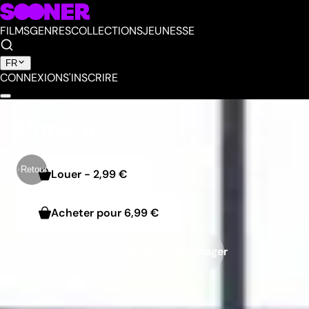
FILMS
GENRES
COLLECTIONS
JEUNESSE
FR
CONNEXION
S'INSCRIRE
Potiche
Réalisé par
François Ozon
Retour
Louer
-
2,99 €
Acheter pour
6,99 €
Partager
Ajouter à ma liste
Bande-annonce