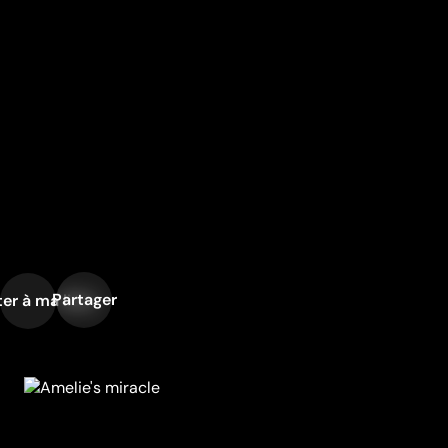
Partager
er à ma liste