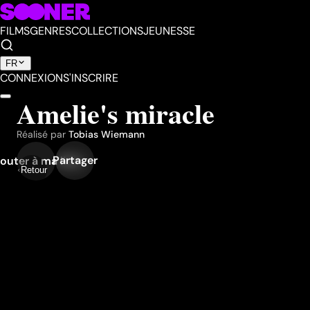
FILMS
GENRES
COLLECTIONS
JEUNESSE
FR
CONNEXION
S'INSCRIRE
Amelie's miracle
Réalisé par
Tobias Wiemann
Partager
outer à ma liste
Retour