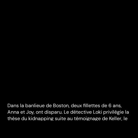
Dans la banlieue de Boston, deux fillettes de 6 ans,
Anna et Joy, ont disparu. Le détective Loki privilégie la
thèse du kidnapping suite au témoignage de Keller, le
père d’Anna. Le suspect numéro 1 est rapidement
arrêté mais est relâché quelques jours plus tard faute
de preuve, entrainant la fureur de Keller. Aveuglé par