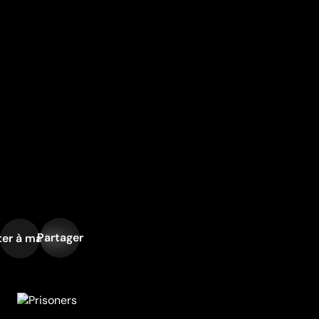
Partager
er à ma liste