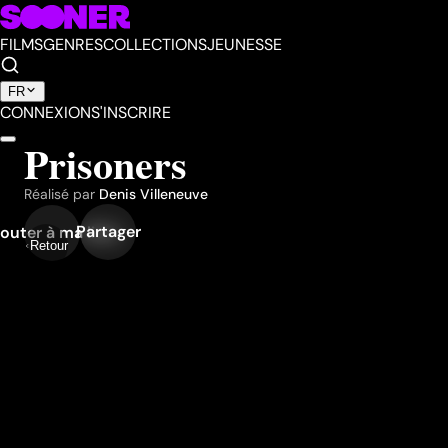
FILMS
GENRES
COLLECTIONS
JEUNESSE
FR
CONNEXION
S'INSCRIRE
Prisoners
Réalisé par
Denis Villeneuve
Partager
outer à ma liste
Retour