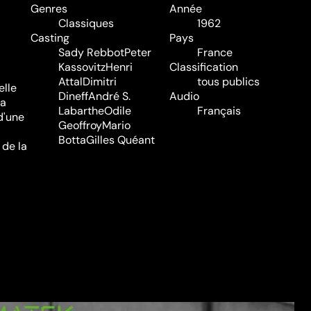
Genres
Année
Classiques
1962
Casting
Pays
Sady Rebbot
Peter
France
Kassovitz
Henri
Classification
Attal
Dimitri
tous publics
elle
Dineff
André S.
Audio
la
Labarthe
Odile
Français
d'une
Geoffroy
Mario
Botta
Gilles Quéant
 de la