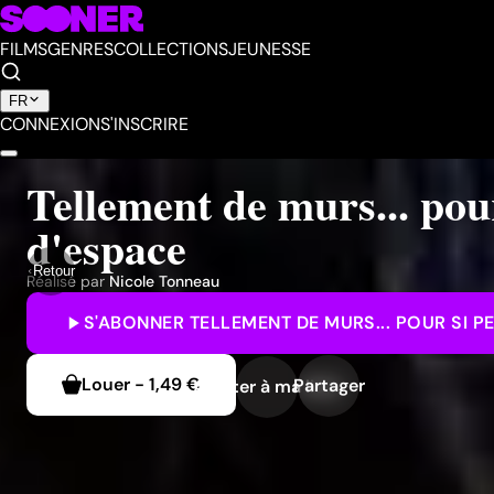
FILMS
GENRES
COLLECTIONS
JEUNESSE
FR
CONNEXION
S'INSCRIRE
Tellement de murs... pou
d'espace
Retour
Réalisé par
Nicole Tonneau
S'ABONNER
TELLEMENT DE MURS... POUR SI P
Louer
-
1,49 €
Partager
Ajouter à ma liste