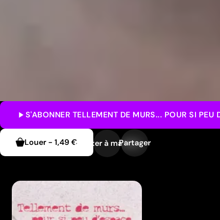
S'ABONNER
TELLEMENT DE MURS... POUR SI PEU 
Louer
-
1,49 €
Partager
Ajouter à ma liste